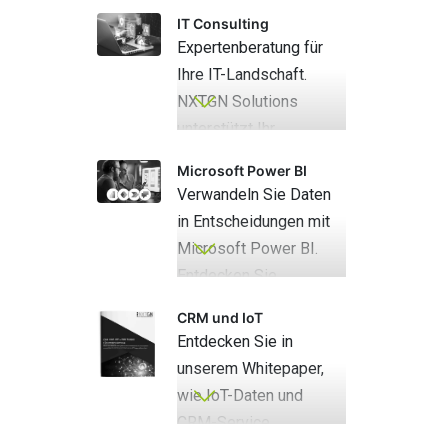
Zustandsüberwachung
IT Consulting
von Intermediate Bulk
Expertenberatung für
Containern (IBCs).
Ihre IT-Landschaft.
Sichern Sie die Qualität
NXTGN Solutions
und Sicherheit Ihrer
unterstützt Ihr
flüssigen und
Unternehmen mit
schüttbaren Produkte
Microsoft Power BI
maßgeschneiderten IT-
Verwandeln Sie Daten
durch Echtzeitdaten.
Consulting-Services,
in Entscheidungen mit
von der
Microsoft Power BI.
Strategieentwicklung
Entdecken Sie
bis zur
tiefgreifende Einblicke
Implementierung.
CRM und IoT
und Trends durch
Entdecken Sie in
leistungsstarke
unserem Whitepaper,
Datenvisualisierung und
wie IoT-Daten und
-analyse
CRM-Service