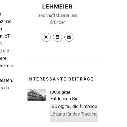
LEHMEIER
n
Geschäftsführer und
nz und
Gründer
n
n IoT-
n
d die
sere
gesamte
INTERESSANTE BEITRÄGE
eisten,
 sich
IBC.digital
Entdecken Sie
IBC.digital, die führende
Lösung für das Tracking
und die