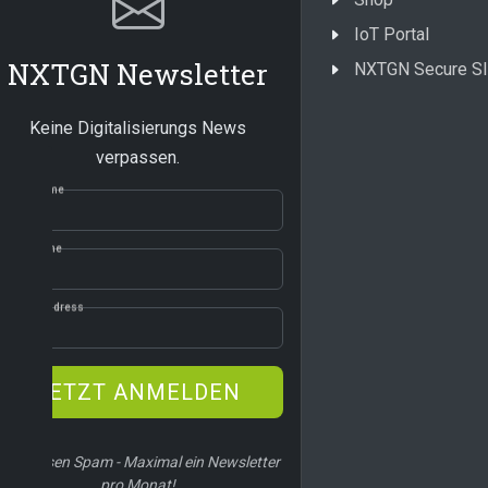
IoT Portal
NXTGN Newsletter
NXTGN Secure S
Keine Digitalisierungs News
verpassen.
First name
Last name
Email address
JETZT ANMELDEN
Wir hassen Spam - Maximal ein Newsletter
pro Monat!