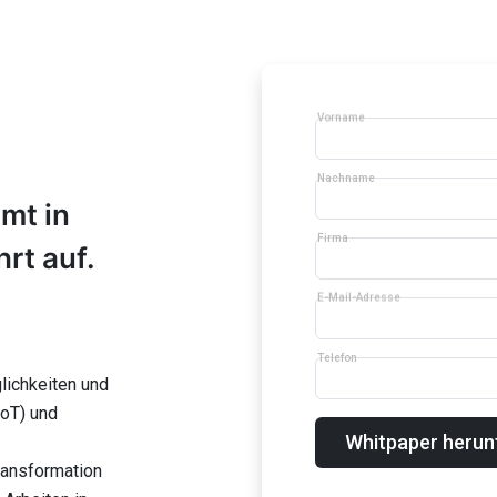
Vorname
Nachname
mt in
Firma
rt auf.
E-Mail-Adresse
Telefon
lichkeiten und
IoT) und
Whitpaper herun
ransformation