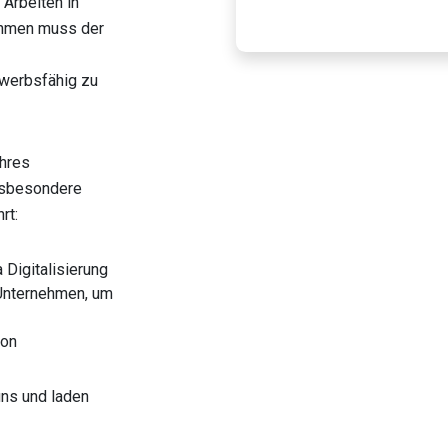
 Arbeiten in
ahmen muss der
ewerbsfähig zu
Ihres
Insbesondere
rt:
Digitalisierung
Unternehmen, um
ion
uns und laden