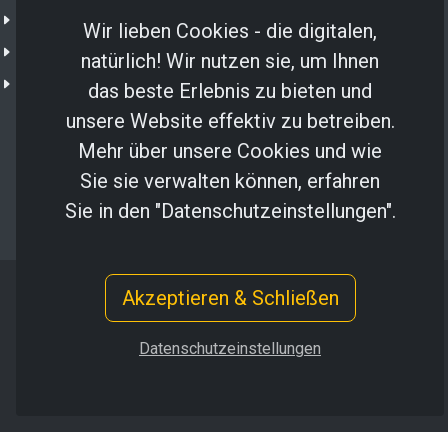
Shop
Wir lieben Cookies - die digitalen,
IoT Portal
natürlich! Wir nutzen sie, um Ihnen
NXTGN Secure SIM
das beste Erlebnis zu bieten und
unsere Website effektiv zu betreiben.
Mehr über unsere Cookies und wie
Sie sie verwalten können, erfahren
Sie in den "Datenschutzeinstellungen".
Akzeptieren & Schließen
Copyright © 2024 NXTGN Solutions GmbH
Impressum
/
Datenschutz
Datenschutzeinstellungen
info@nxtgn.de
·
+49 9181-5118077